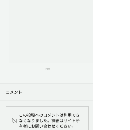
プレシリーズBラウンドで
被災地域の医療
総額約1.6億円の資金調達
援に関するお知
を実施
コメント
弊社は、この度複数の個人投
現在も地震活動が
資家を引受先とする第三者割
被災された皆さま
当増資により、プレシリーズ
見舞い申し上げま
Bラウンドで総額約1.6億円の
被災地域において
この投稿へのコメントは利用でき
資金調達を実施いたしまし
支援に尽力されて
なくなりました。詳細はサイト所
有者にお問い合わせください。
た。 当社はこれまでに約6億
事者の皆さまに、