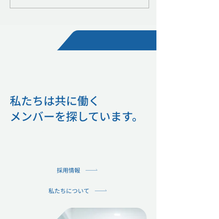
円の資金調達を実施してお
を表します。 株
り、今回の調達により、累計
ADVATECは、
資金調達額は約7.6億円となり
けた地域の医療機
ます。 資金調達の背景と目的
るため、音声AI
当社は、2026年6月に音声AI
成支援サービス「
医療カルテ作成支援サービス
による支援を実施
「コエカル」の正式提供を開
す。 本取り組み
始しました。先行提供の開始
られた人員や環境
私たちは共に働く
から約7ヶ月で、導入
療を続ける医療従
​メンバーを探しています。
まの
私たちはミッション・バリューへの共感を何よりも大切に考え、
一緒に働くメンバーを探しています。
ADVATECにご興味をお持ちの方は、
こちらから会社紹介など様々な情報をご覧いただけます。
採用情報
私たちについて