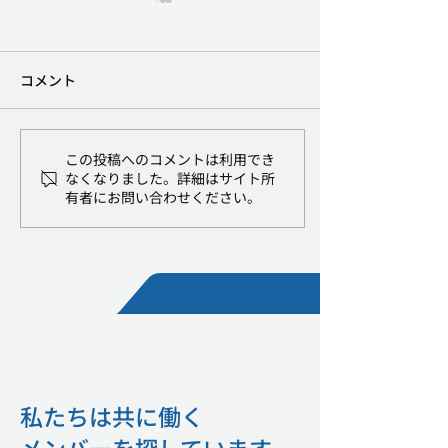
プレシリーズBラウンドで
被災地域の医療
総額約1.6億円の資金調達
援に関するお知
を実施
コメント
弊社は、この度複数の個人投
現在も地震活動が
資家を引受先とする第三者割
被災された皆さま
当増資により、プレシリーズ
見舞い申し上げま
Bラウンドで総額約1.6億円の
被災地域において
この投稿へのコメントは利用でき
資金調達を実施いたしまし
支援に尽力されて
なくなりました。詳細はサイト所
有者にお問い合わせください。
た。 当社はこれまでに約6億
事者の皆さまに、
円の資金調達を実施してお
を表します。 株
り、今回の調達により、累計
ADVATECは、
資金調達額は約7.6億円となり
けた地域の医療機
ます。 資金調達の背景と目的
るため、音声AI
当社は、2026年6月に音声AI
成支援サービス「
医療カルテ作成支援サービス
による支援を実施
「コエカル」の正式提供を開
す。 本取り組み
始しました。先行提供の開始
られた人員や環境
私たちは共に働く
から約7ヶ月で、導入
療を続ける医療従
まの